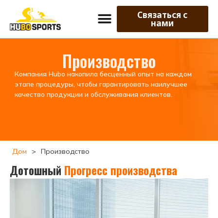
Связаться с
нами
Производство
Компания Hubo накопила бесценный опыт на каждом
этапе процедуры, чтобы гарантировать наилучшее
качество продукции и обслуживания клиентов.
Дом
>
Производство
Дотошный
Прогресс производства