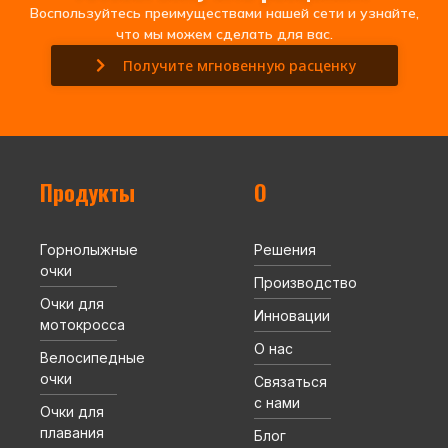
Воспользуйтесь преимуществами нашей сети и узнайте,
что мы можем сделать для вас.
Получите мгновенную расценку
Продукты
О
Горнолыжные
Решения
очки
Производство
Очки для
Инновации
мотокросса
О нас
Велосипедные
очки
Связаться
с нами
Очки для
плавания
Блог