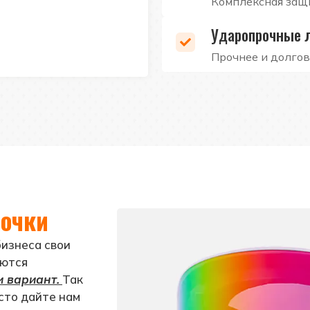
Комплексная защ
Ударопрочные 
Прочнее и долго
очки
бизнеса свои
аются
и вариант.
Так
осто дайте нам