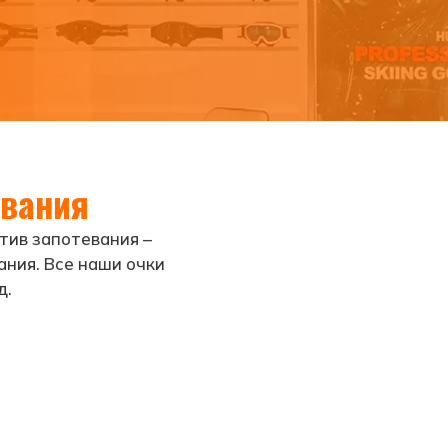
авания
тив запотевания –
ания. Все наши очки
д.