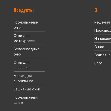
Продукты
О
Горнолыжные
Решения
очки
Произво
Очки для
Инновац
мотокросса
О нас
Велосипедные
очки
Связатьс
Очки для
Блог
плавания
Маски для
снорклинга
Защитные очки
Горнолыжный
шлем