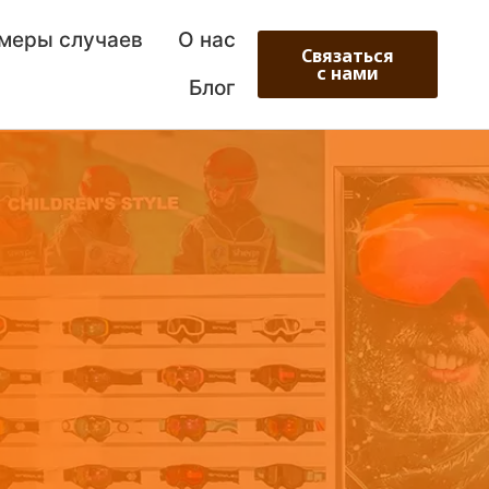
меры случаев
О нас
Связаться
с нами
Блог