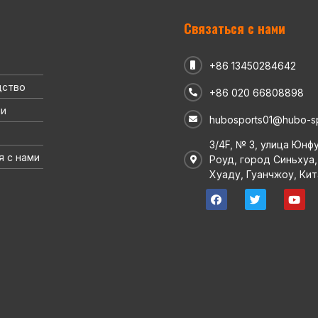
Связаться с нами
+86 13450284642
дство
+86 020 66808898
ии
hubosports01@hubo-s
3/4F, № 3, улица Юнф
я с нами
Роуд, город Синьхуа,
Хуаду, Гуанчжоу, Кит