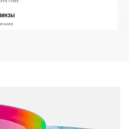
ита глаз
линзы
вечнее