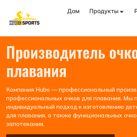
Дом
Продукты
Производитель очк
плавания
Компания Hubo — профессиональный произв
профессиональных очков для плавания. Мы 
индивидуальный подход к изготовлению детс
для плавания, а также функциональных очко
запотевания.