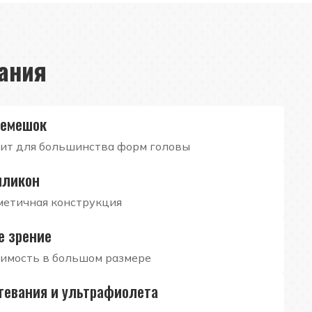
ания
ремешок
ит для большинства форм головы
иликон
метичная конструкция
е зрение
имость в большом размере
тевания и ультрафиолета