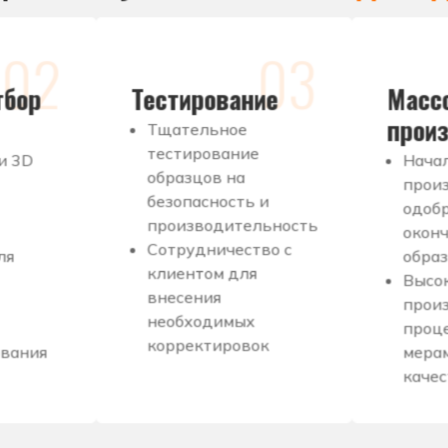
02
03
тбор
Тестирование
Масс
прои
Тщательное
тестирование
и 3D
Нача
образцов на
прои
безопасность и
одоб
производительность
окон
Сотрудничество с
ля
обра
клиентом для
Высо
внесения
прои
необходимых
проце
корректировок
вания
мера
каче