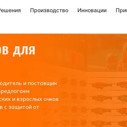
Решения
Производство
Инновации
При
ов для
одитель и поставщик
предлагаем
ких и взрослых очков
в с защитой от