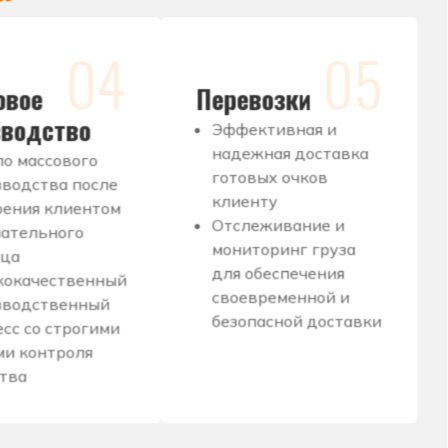
04
05
овое
Перевозки
зводство
Эффективная и
надежная доставка
ло массового
готовых очков
зводства после
клиенту
рения клиентом
Отслеживание и
чательного
мониторинг груза
зца
для обеспечения
кокачественный
своевременной и
зводственный
безопасной доставки
сс со строгими
ми контроля
ства