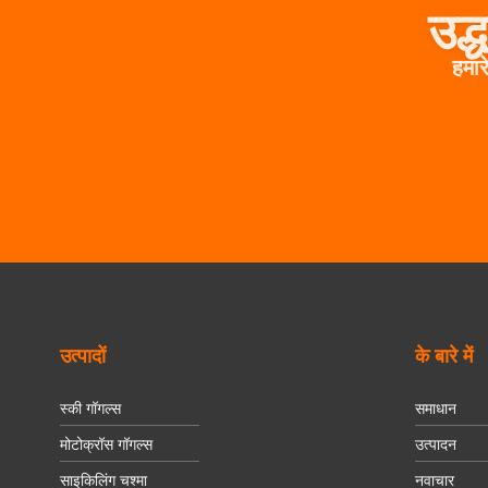
उद्
हमार
उत्पादों
के बारे में
स्की गॉगल्स
समाधान
मोटोक्रॉस गॉगल्स
उत्पादन
साइकिलिंग चश्मा
नवाचार