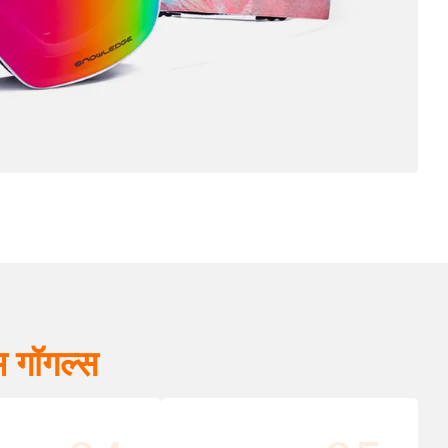
 गॉगल्स