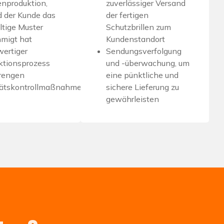
nproduktion,
zuverlässiger Versand
d der Kunde das
der fertigen
ltige Muster
Schutzbrillen zum
migt hat
Kundenstandort
ertiger
Sendungsverfolgung
ktionsprozess
und -überwachung, um
trengen
eine pünktliche und
tätskontrollmaßnahmen
sichere Lieferung zu
gewährleisten