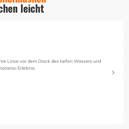
chen leicht
hre Linse vor dem Druck des tiefen Wassers und
anorama-Erlebnis.
Di