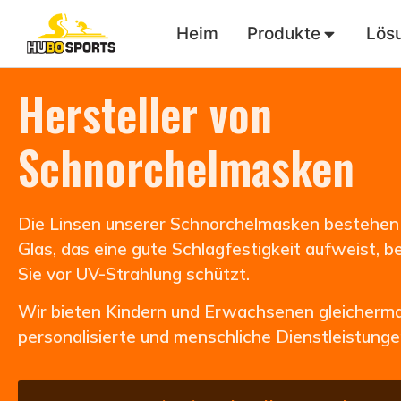
Heim
Produkte
Lös
Hersteller von
Schnorchelmasken
Die Linsen unserer Schnorchelmasken bestehen
Glas, das eine gute Schlagfestigkeit aufweist, be
Sie vor UV-Strahlung schützt.
Wir bieten Kindern und Erwachsenen gleicherm
personalisierte und menschliche Dienstleistunge