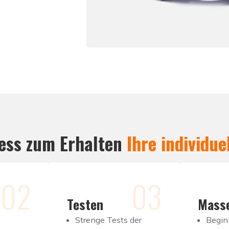
zess zum Erhalten
Ihre individue
02
03
Testen
Mass
Strenge Tests der
Begin