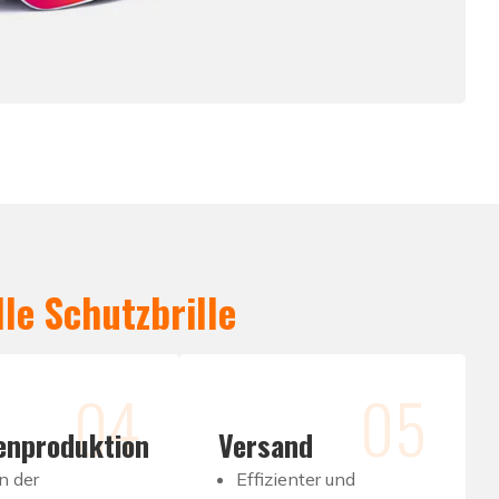
lle Schutzbrille
04
05
enproduktion
Versand
n der
Effizienter und