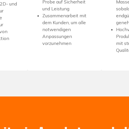
Probe auf Sicherheit
Masse
 2D- und
und Leistung
sobal
ur
Zusammenarbeit mit
endgü
e
dem Kunden, um alle
geneh
ur
notwendigen
Hochw
 von
Anpassungen
Produ
ktion
vorzunehmen
mit s
Quali