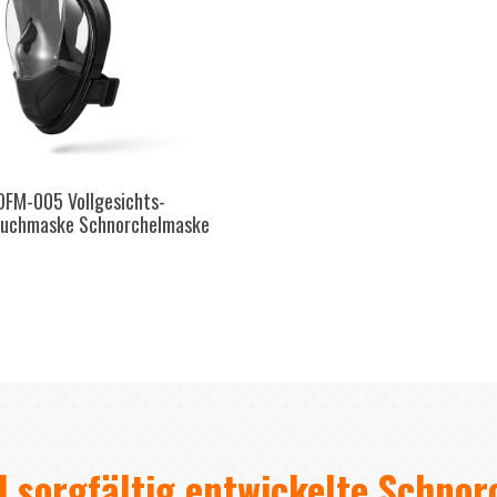
OFM-005 Vollgesichts-
auchmaske Schnorchelmaske
d sorgfältig entwickelte Schno