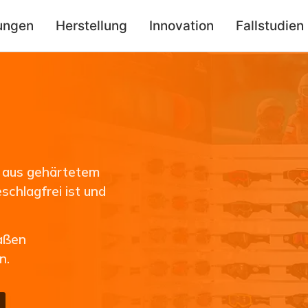
ungen
Herstellung
Innovation
Fallstudien
 aus gehärtetem
schlagfrei ist und
aßen
n.