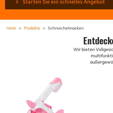
Starten Sie ein schnelles Angebot
Heim
>
Produkte
>
Schnorchelmasken
Entdeck
Wir bieten Vollges
multifunkt
außergewöh