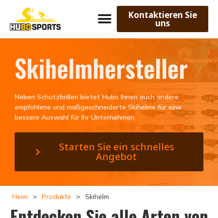
Kontaktieren Sie
uns
Skihelmhersteller
Neben Schutzbrillen bietet Hubo Ihnen auch andere
empfohlene und maßgeschneiderte Skihelme für eine
bessere Auswahl für Ihr Unternehmen.
Starten Sie ein schnelles
Angebot
Heim
>
Produkte
>
Skihelm
Entdecken Sie alle Arten von