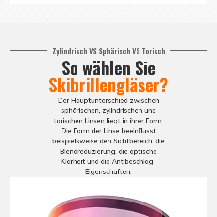
Zylindrisch VS Sphärisch VS Torisch
So wählen Sie
Skibrillengläser?
Rahmenmaterialien
Der Hauptunterschied zwischen
sphärischen, zylindrischen und
Zur Verfügung stehen TPU-Materialien, die
Ve
torischen Linsen liegt in ihrer Form.
höchste Abriebfestigkeit und
Schu
Die Form der Linse beeinflusst
Temperaturwechselbeständigkeit bieten.
beispielsweise den Sichtbereich, die
Blendreduzierung, die optische
Klarheit und die Antibeschlag-
Eigenschaften.