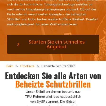
sich die fortschrittliche Tönungstechnologie nahtlos an
wechselnde Umgebungsbedingungen anpasst. Ob auf der
Piste oder im verschneiten Gelände – die beheizten
Skibrillen von Hubo bieten unübertroffene Klarheit, Komfort
und Langlebigkeit für jedes Winterabenteuer.
Starten Sie ein schnelles
Angebot
Heim
>
Produkte
>
Beheizte Schutzbrillen
Entdecken Sie alle Arten von
Beheizte Schutzbrillen
Unser Skibrillenrahmen besteht aus
TPU-Rohmaterial, das hauptsächlich
von BASF stammt. Die Gläser