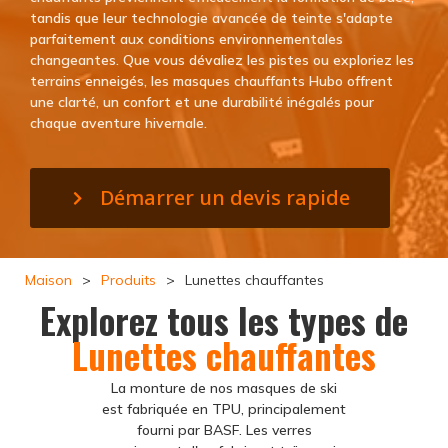
tandis que leur technologie avancée de teinte s'adapte
parfaitement aux conditions environnementales
changeantes. Que vous dévaliez les pistes ou exploriez les
terrains enneigés, les masques chauffants Hubo offrent
une clarté, un confort et une durabilité inégalés pour
chaque aventure hivernale.
Démarrer un devis rapide
Maison
>
Produits
>
Lunettes chauffantes
Explorez tous les types de
Lunettes chauffantes
La monture de nos masques de ski
est fabriquée en TPU, principalement
fourni par BASF. Les verres