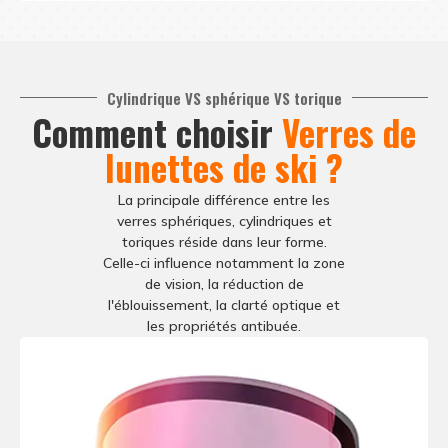
Cylindrique VS sphérique VS torique
Comment choisir
Verres de
lunettes de ski ?
Matériaux des cadres
La principale différence entre les
verres sphériques, cylindriques et
Des matériaux TPU sont disponibles, offrant le
Le
toriques réside dans leur forme.
plus haut niveau de résistance à l'abrasion et
lu
Celle-ci influence notamment la zone
aux changements de température.
de vision, la réduction de
l'éblouissement, la clarté optique et
les propriétés antibuée.