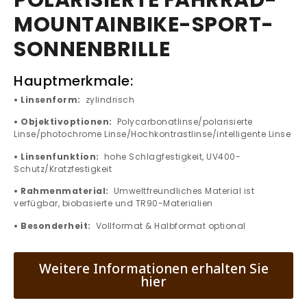
POLARISIERTE FAHRRAD-
MOUNTAINBIKE-SPORT-
SONNENBRILLE
Hauptmerkmale:
• Linsenform:
zylindrisch
• Objektivoptionen:
Polycarbonatlinse/polarisierte
Linse/photochrome Linse/Hochkontrastlinse/intelligente Linse
• Linsenfunktion:
hohe Schlagfestigkeit, UV400-
Schutz/Kratzfestigkeit
• Rahmenmaterial:
Umweltfreundliches Material ist
verfügbar, biobasierte und TR90-Materialien
• Besonderheit:
Vollformat & Halbformat optional
Weitere Informationen erhalten Sie
hier