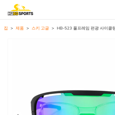
집
>
제품
>
스키 고글
>
HB-523 풀프레임 편광 사이