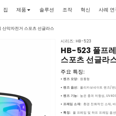
집
제품
솔루션
조작
혁신
사례 연
클링 산악자전거 스포츠 선글라스
시리즈: HB-523
HB-523 풀
스포츠 선글라
주요 특징:
• 렌즈 모양:
원통형
• 렌즈 옵션:
폴리카보네이트 렌즈/편광
• 렌즈 기능:
높은 충격 저항성, UV40
• 프레임 소재:
환경 친화적인 소재, 바
• 특징:
풀 프레임 및 하프 프레임 옵션