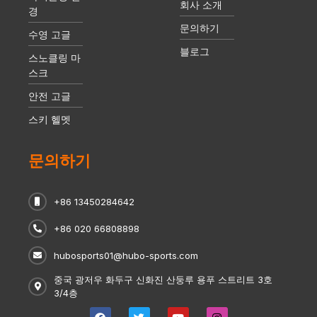
회사 소개
경
문의하기
수영 고글
블로그
스노클링 마
스크
안전 고글
스키 헬멧
문의하기
+86 13450284642
+86 020 66808898
hubosports01@hubo-sports.com
중국 광저우 화두구 신화진 산둥루 용푸 스트리트 3호
3/4층