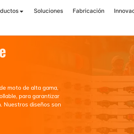
oductos
Soluciones
Fabricación
Innova
e
de moto de alta gama,
llable, para garantizar
n. Nuestros diseños son