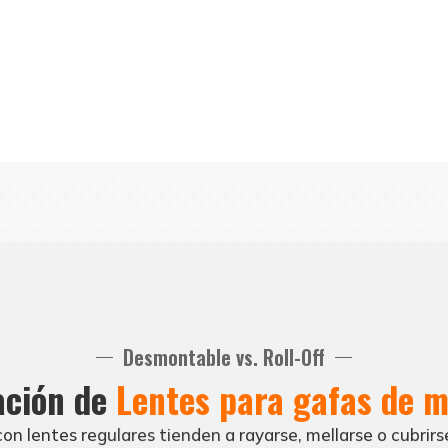
Materiales de los marcos
Desmontable vs. Roll-Off
mos de marcos duales de PC+TPU, que son más sólidos y du
ción de
Lentes para gafas de m
on lentes regulares tienden a rayarse, mellarse o cubrirs