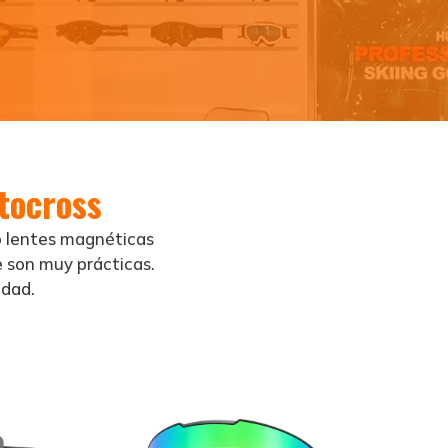
tocross
o lentes magnéticas
 son muy prácticas.
idad.