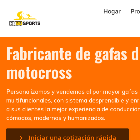
Hogar
Pr
Fabricante de gafas d
motocross
Personalizamos y vendemos al por mayor gafas 
multifuncionales, con sistema desprendible y enro
a sus clientes la mejor experiencia de conducció
cómodos, modernos y humanizados.
Iniciar una cotización rápida