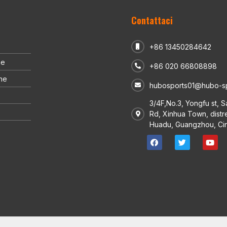
Contattaci
+86 13450284642
ne
+86 020 66808898
ne
hubosports01@hubo-s
3/4F,No.3, Yongfu st, 
Rd, Xinhua Town, distre
Huadu, Guangzhou, Ci