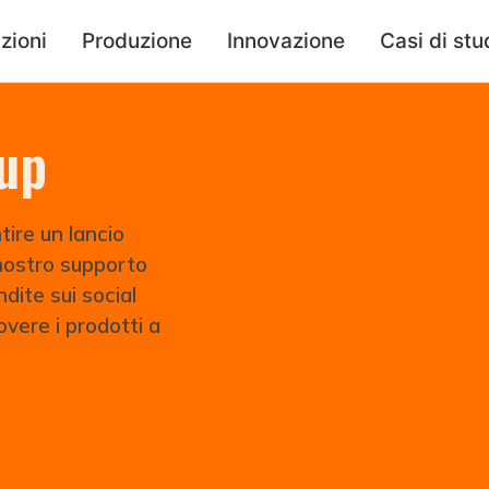
zioni
Produzione
Innovazione
Casi di stu
-up
tire un lancio
l nostro supporto
dite sui social
overe i prodotti a