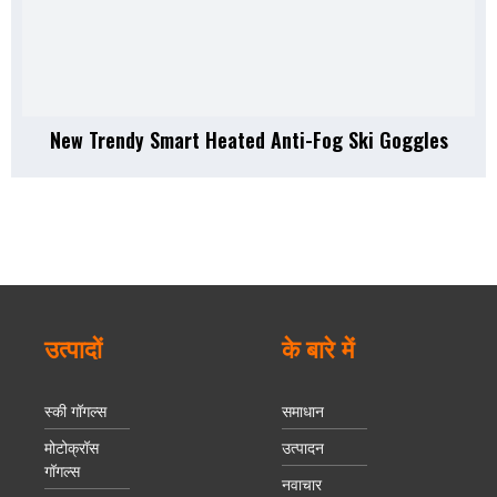
New Trendy Smart Heated Anti-Fog Ski Goggles
उत्पादों
के बारे में
स्की गॉगल्स
समाधान
मोटोक्रॉस
उत्पादन
गॉगल्स
नवाचार