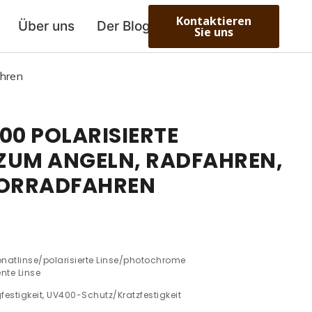
Kontaktieren
Über uns
Der Blog
Sie uns
ahren
00 POLARISIERTE
 ZUM ANGELN, RADFAHREN,
TORRADFAHREN
natlinse/polarisierte Linse/photochrome
nte Linse
estigkeit, UV400-Schutz/Kratzfestigkeit