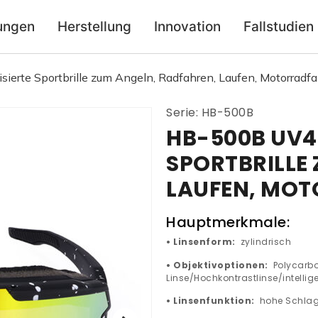
ungen
Herstellung
Innovation
Fallstudien
ierte Sportbrille zum Angeln, Radfahren, Laufen, Motorradf
Serie: HB-500B
HB-500B UV4
SPORTBRILLE
LAUFEN, MO
Hauptmerkmale:
• Linsenform:
zylindrisch
• Objektivoptionen:
Polycarbo
Linse/Hochkontrastlinse/intellige
• Linsenfunktion:
hohe Schlagf