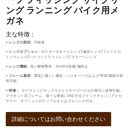
ーツ フィッシング サイクリ
ング ランニング バイク用メ
ガネ
主な特徴：
• レンズの形状:
円筒形
• レンズオプション:
ポリカーボネートレンズ/偏光レンズ/フォトクロ
ミックレンズ/ハイコントラストレンズ/スマートレンズ
• レンズ機能:
高い耐衝撃性、UV400保護/傷防止
• フレーム素材:
環境に優しい素材、バイオベースおよびTR90素材が利
用可能
• 特徴：
サイクリングサングラスとスキーゴーグルの両方に使用可能。
マグネット式フレーム、様々な用途に対応するクイックチェンジアクセ
サリー、オプションのテンプルまたはゴムバンド付き。
詳細についてはお問い合わせください