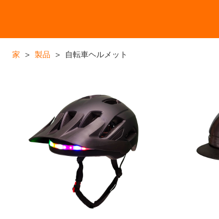
家
>
製品
>
自転車ヘルメット