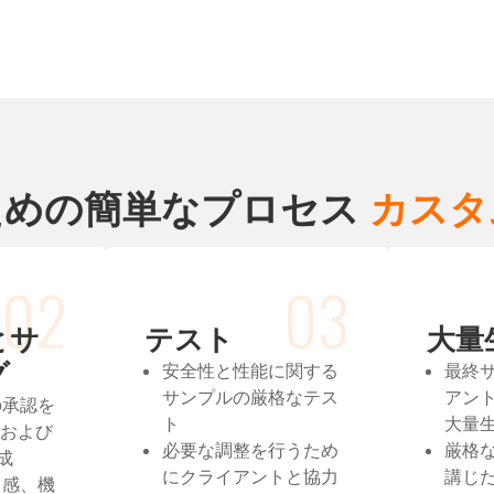
ための簡単なプロセス
カスタ
02
03
とサ
テスト
大量
グ
安全性と性能に関する
最終
サンプルの厳格なテス
アン
の承認を
ト
大量
 および
必要な調整を行うため
厳格
成
にクライアントと協力
講じ
ト感、機