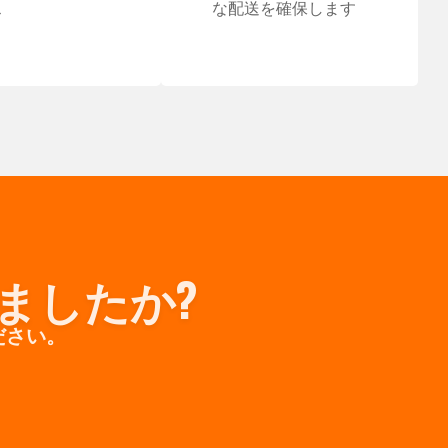
ス
な配送を確保します
ましたか?
ださい。