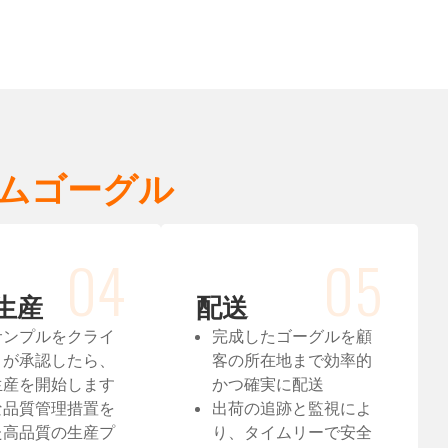
ムゴーグル
04
05
生産
配送
サンプルをクライ
完成したゴーグルを顧
トが承認したら、
客の所在地まで効率的
生産を開始します
かつ確実に配送
な品質管理措置を
出荷の追跡と監視によ
た高品質の生産プ
り、タイムリーで安全