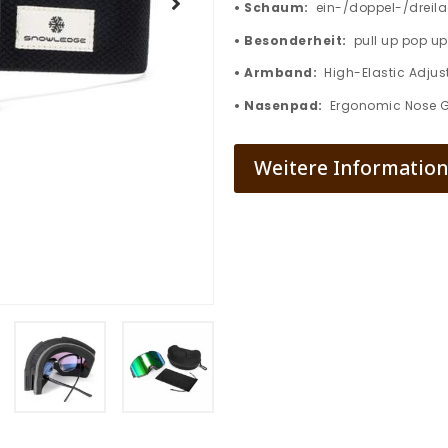
• Schaum:
ein-/doppel-/dreila
• Besonderheit:
pull up pop up
• Armband:
High-Elastic Adjus
• Nasenpad:
Ergonomic Nose Gu
Weitere Informatione