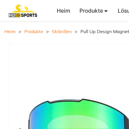
Heim
Produkte
Lös
Heim
>
Produkte
>
Skibrillen
>
Pull Up Design Magneti