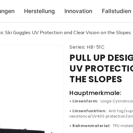
ungen
Herstellung
Innovation
Fallstudien
c Ski Goggles UV Protection and Clear Vision on the Slopes
Series: HB-51C
PULL UP DESI
UV PROTECTI
THE SLOPES
Hauptmerkmale:
• Linsenform:
Large Cylindric
• Linsenfunktion:
Anti fog/su
resistance/UV400 protection/ant
• Rahmenmaterial:
TPU mater