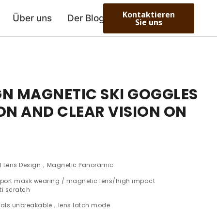
Kontaktieren
Über uns
Der Blog
Sie uns
GN MAGNETIC SKI GOGGLES
ON AND CLEAR VISION ON
al Lens Design，Magnetic Panoramic
pport mask wearing / magnetic lens/high impact
i scratch
ials unbreakable，lens latch mode