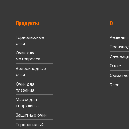
Продукты
О
Горнолыжные
Решения
очки
Произво
Очки для
Инновац
мотокросса
О нас
Велосипедные
очки
Связатьс
Очки для
Блог
плавания
Маски для
снорклинга
Защитные очки
Горнолыжный