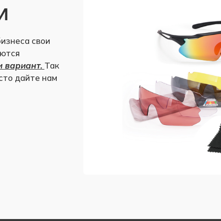
И
бизнеса свои
аются
и вариант.
Так
осто дайте нам