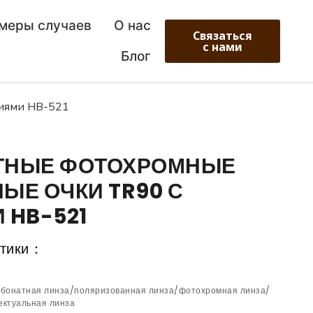
меры случаев
О нас
Связаться
с нами
Блог
иями HB-521
ТНЫЕ ФОТОХРОМНЫЕ
ЫЕ ОЧКИ TR90 С
 HB-521
стики：
рбонатная линза/поляризованная линза/фотохромная линза/
ектуальная линза