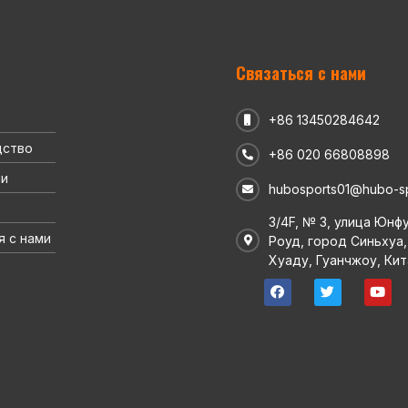
Связаться с нами
+86 13450284642
дство
+86 020 66808898
ии
hubosports01@hubo-s
3/4F, № 3, улица Юнф
я с нами
Роуд, город Синьхуа,
Хуаду, Гуанчжоу, Кит