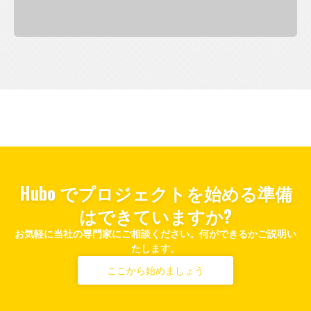
スタートアップのその他のケーススタディを
ブランドの他のケーススタディを見る
見る
Hubo でプロジェクトを始める準備
はできていますか?
お気軽に当社の専門家にご相談ください。何ができるかご説明い
たします。
ここから始めましょう