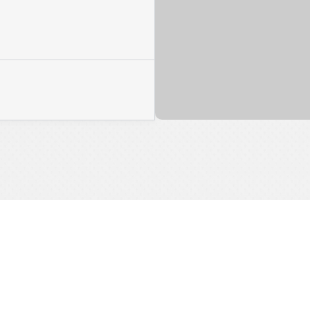
para startups
Conozca otr