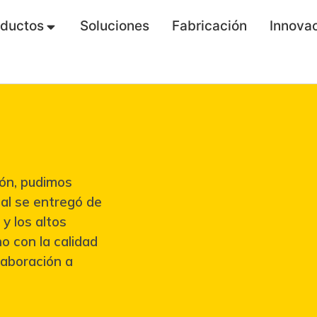
oductos
Soluciones
Fabricación
Innova
ión, pudimos
nal se entregó de
 y los altos
o con la calidad
laboración a