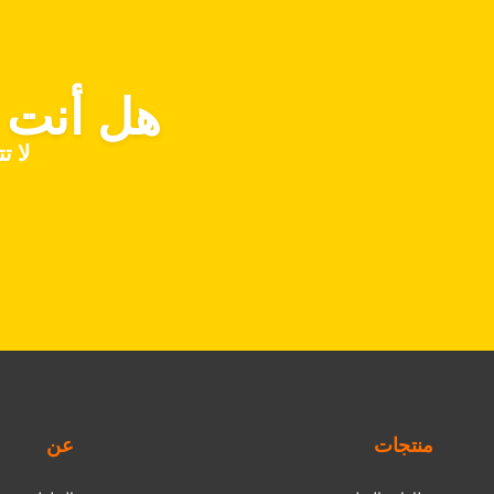
هل أنت م
لا ت
منتجات
عن