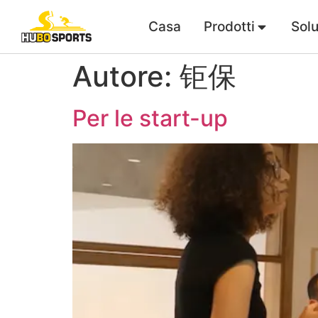
Casa
Prodotti
Solu
Autore:
钜保
Per le start-up