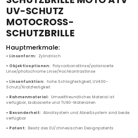
SCHUTZBRILLE MOTO ATV
UV-SCHUTZ
MOTOCROSS-
SCHUTZBRILLE
Hauptmerkmale:
• Linsenform:
Zylindrisch
• Objektivoptionen:
Polycarbonatlinse/polarisierte
Linse/photochrome Linse/Hochkontrastlinse
• Linsenfunktion:
hohe Schlagfestigkeit, UV400-
Schutz/Kratzfestigkeit
• Rahmenmaterial:
Umweltfreundliches Material ist
verfügbar, biobasierte und TU90-Materialien
• Besonderheit:
Abrollsystem und Abreißsystem sind beide
verfügbar
• Patent:
Besitz des EU/chinesischen Designpatents