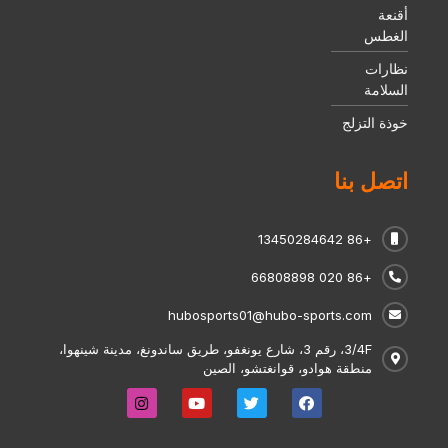
أقنعة
الغطس
نظارات
السلامة
خوذة التزلج
اتصل بنا
+86 13450284642
+86 020 66808898
hubosports01@hubo-sports.com
3/4F، رقم 3، شارع يونغفو، طريق ساندونغ، مدينة شينهوا،
منطقة هوادو، قوانغتشو، الصين