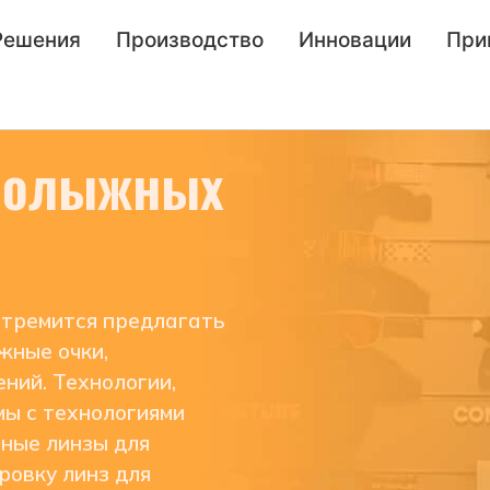
Решения
Производство
Инновации
При
рнолыжных
стремится предлагать
жные очки,
ний. Технологии,
мы с технологиями
йные линзы для
ровку линз для