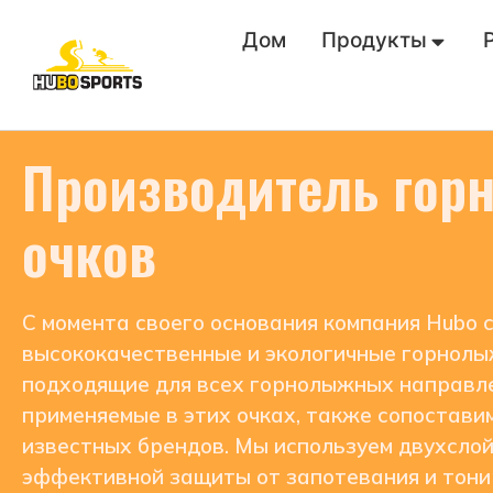
Дом
Продукты
Производитель го
очков
С момента своего основания компания Hubo 
высококачественные и экологичные горнолы
подходящие для всех горнолыжных направле
применяемые в этих очках, также сопостави
известных брендов. Мы используем двухсло
эффективной защиты от запотевания и тони