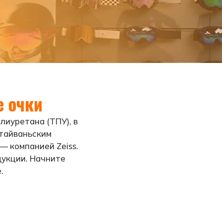
 очки
лиуретана (ТПУ), в
 тайваньским
— компанией Zeiss.
дукции. Начните
.