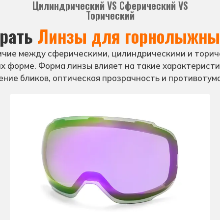
Материалы рам
Цилиндрический VS Сферический VS
Торический
е обеспечивают наивысший уровень устойчивости к ис
рать
Линзы для горнолыжных
ичие между сферическими, цилиндрическими и торич
их форме. Форма линзы влияет на такие характеристи
ение бликов, оптическая прозрачность и противотум