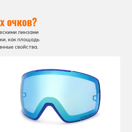
тиранию и перепадам температур.
 очков?
ескими линзами
ки, как площадь
анные свойства.