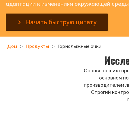
адаптации к изменениям окружающей среды
Начать быструю цитату
Дом
>
Продукты
>
Горнолыжные очки
Иссл
Оправа наших горн
основном по
производителем ли
Строгий контро