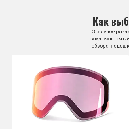
Доступны материалы ТПУ, которы
Как выб
Основное разл
заключается в 
обзора, подавл