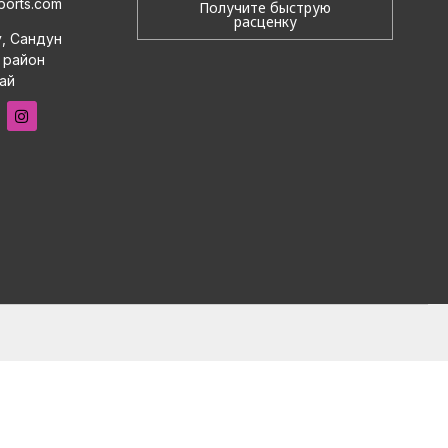
ports.com
Получите быструю
расценку
у, Сандун
 район
ай