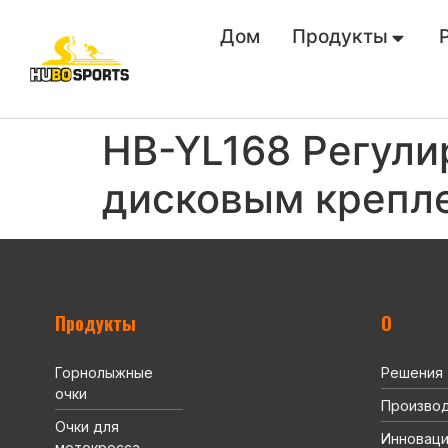
Дом
Продукты
HB-YL168 Регули
дисковым крепл
Продукты
О
Горнолыжные
Решения
очки
Произво
Очки для
Инновац
мотокросса