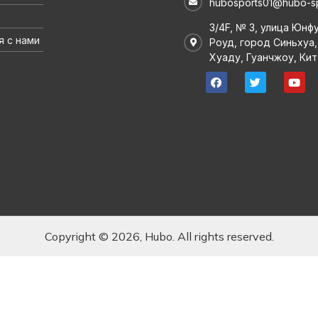
hubosports01@hubo-s
3/4F, № 3, улица Юнф
я с нами
Роуд, город Синьхуа,
Хуаду, Гуанчжоу, Кит
Copyright © 2026, Hubo. All rights reserved.