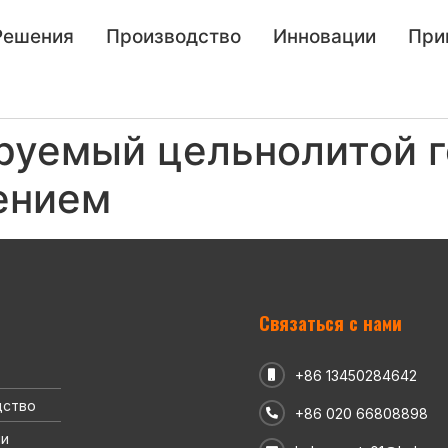
Решения
Производство
Инновации
При
руемый цельнолитой 
ением
Связаться с нами
+86 13450284642
дство
+86 020 66808898
ии