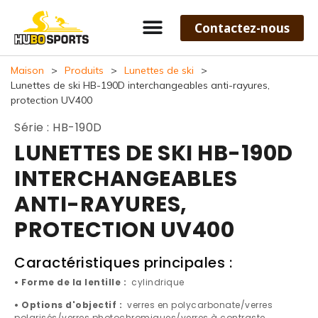
Contactez-nous
Maison
>
Produits
>
Lunettes de ski
>
Lunettes de ski HB-190D interchangeables anti-rayures,
protection UV400
Série : HB-190D
LUNETTES DE SKI HB-190D
INTERCHANGEABLES
ANTI-RAYURES,
PROTECTION UV400
Caractéristiques principales :
• Forme de la lentille :
cylindrique
• Options d'objectif :
verres en polycarbonate/verres
polarisés/verres photochromiques/verres à contraste