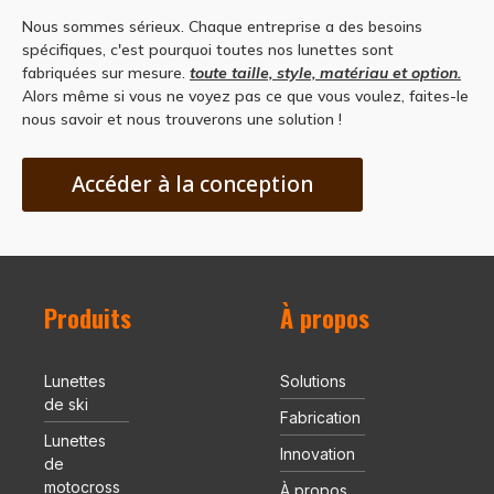
Nous sommes sérieux. Chaque entreprise a des besoins
spécifiques, c'est pourquoi toutes nos lunettes sont
fabriquées sur mesure.
toute taille, style, matériau et option.
Alors même si vous ne voyez pas ce que vous voulez, faites-le
nous savoir et nous trouverons une solution !
Accéder à la conception
Produits
À propos
Lunettes
Solutions
de ski
Fabrication
Lunettes
Innovation
de
motocross
À propos