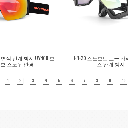
 광변색 안개 방지 UV400 보
HB-30 스노보드 고글 자
호 스노우 안경
즈 안개 방지
1
2
3
4
5
6
7
8
9
10