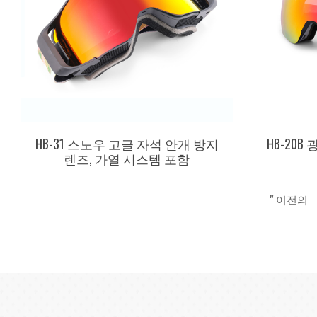
HB-31 스노우 고글 자석 안개 방지
HB-20B
렌즈, 가열 시스템 포함
" 이전의