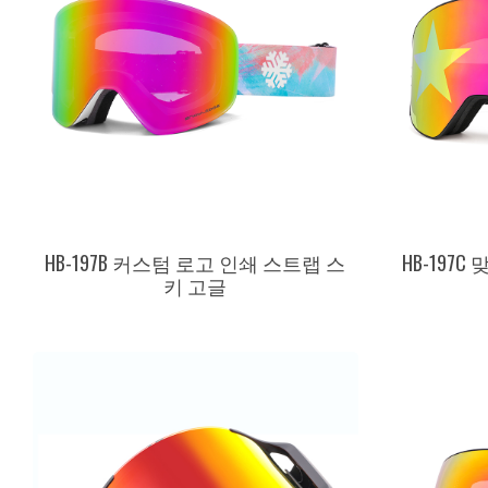
HB-197B 커스텀 로고 인쇄 스트랩 스
HB-197
키 고글