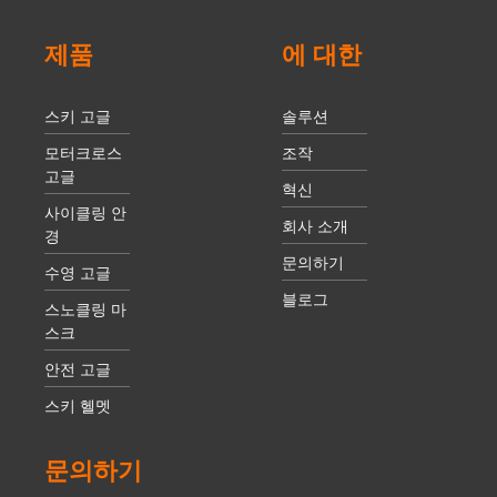
제품
에 대한
스키 고글
솔루션
모터크로스
조작
고글
혁신
사이클링 안
회사 소개
경
문의하기
수영 고글
블로그
스노클링 마
스크
안전 고글
스키 헬멧
문의하기