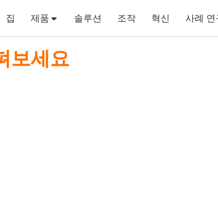
집
제품
솔루션
조작
혁신
사례 연
살펴보세요