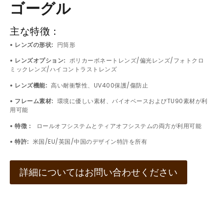
ゴーグル
主な特徴：
• レンズの形状:
円筒形
• レンズオプション:
ポリカーボネートレンズ/偏光レンズ/フォトクロ
ミックレンズ/ハイコントラストレンズ
• レンズ機能:
高い耐衝撃性、UV400保護/傷防止
• フレーム素材:
環境に優しい素材、バイオベースおよびTU90素材が利
用可能
• 特徴：
ロールオフシステムとティアオフシステムの両方が利用可能
• 特許:
米国/EU/英国/中国のデザイン特許を所有
詳細についてはお問い合わせください