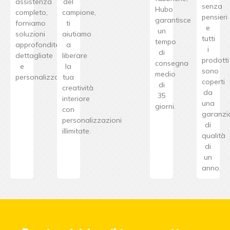
assistenza
del
senza
Hubo
completo,
campione,
pensieri
garantisce
forniamo
ti
e
un
soluzioni
aiutiamo
tutti
tempo
approfondite,
a
i
di
dettagliate
liberare
prodotti
consegna
e
la
sono
medio
personalizzate.
tua
coperti
di
creatività
da
35
interiore
una
giorni.
con
garanzi
personalizzazioni
di
illimitate.
qualità
di
un
anno.