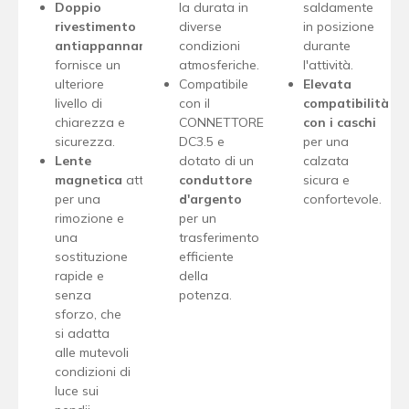
Doppio
la durata in
saldamente
rivestimento
diverse
in posizione
antiappannamento
condizioni
durante
fornisce un
atmosferiche.
l'attività.
ulteriore
Compatibile
Elevata
livello di
con il
compatibilità
chiarezza e
CONNETTORE
con i caschi
sicurezza.
DC3.5 e
per una
Lente
dotato di un
calzata
magnetica
attacco
conduttore
sicura e
per una
d'argento
confortevole.
rimozione e
per un
una
trasferimento
sostituzione
efficiente
rapide e
della
senza
potenza.
sforzo, che
si adatta
alle mutevoli
condizioni di
luce sui