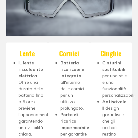
Lente
Cornici
Cinghie
IL
lente
Batteria
Cinturini
riscaldante
ricaricabile
sostituibili
elettrica
integrata
per uno stile
Offre una
all'interno
e una
durata della
delle cornici
funzionalità
batteria fino
per un
personalizzabili.
a 6 ore e
utilizzo
Antiscivolo
previene
prolungato.
Il design
l'appannamento,
Porta di
garantisce
garantendo
ricarica
che gli
una visibilità
impermeabile
occhiali
chiara.
per garantire
restino