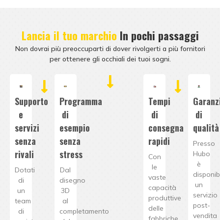
Lancia il tuo marchio
In pochi passaggi
Non dovrai più preoccuparti di dover rivolgerti a più fornitori
per ottenere gli occhiali dei tuoi sogni.
Supporto
Programma
Tempi
Garanz
e
di
di
di
servizi
esempio
consegna
qualità
senza
senza
rapidi
Presso
rivali
stress
Hubo
Con
è
le
Dotati
Dal
disponib
vaste
di
disegno
un
capacità
un
3D
servizio
produttive
team
al
post-
delle
di
completamento
vendita
fabbriche,