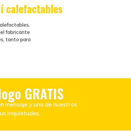
í calefactables
alefactables.
 el fabricante
s, tanto para
logo GRATIS
un mensaje y uno de nuestros
us inquietudes.