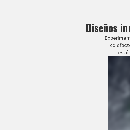
Diseños i
Experimente
calefact
están