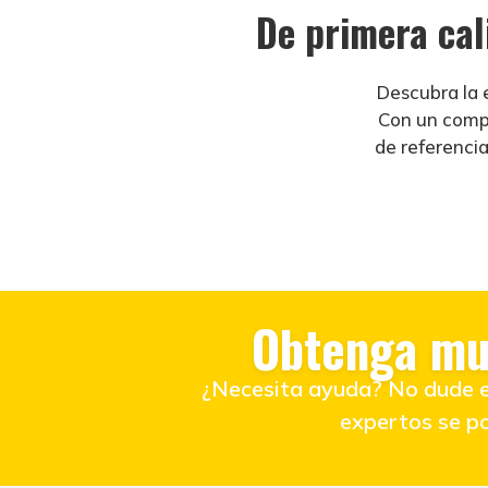
De primera ca
Descubra la 
Con un compro
de referenci
Obtenga mu
¿Necesita ayuda? No dude en
expertos se po