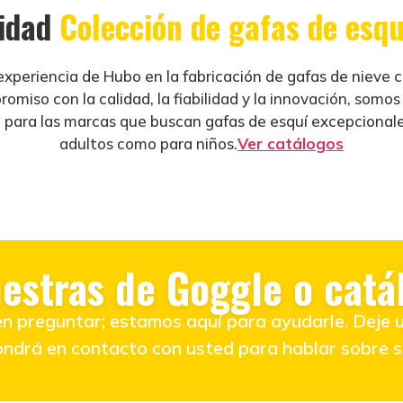
lidad
Colección de gafas de esqu
experiencia de Hubo en la fabricación de gafas de nieve c
miso con la calidad, la fiabilidad y la innovación, somos
a para las marcas que buscan gafas de esquí excepcionale
adultos como para niños.
Ver catálogos
estras de Goggle o catá
 preguntar; estamos aquí para ayudarle. Deje 
ndrá en contacto con usted para hablar sobre s