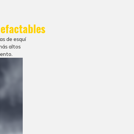
lefactables
fas de esquí
más altos
iento.