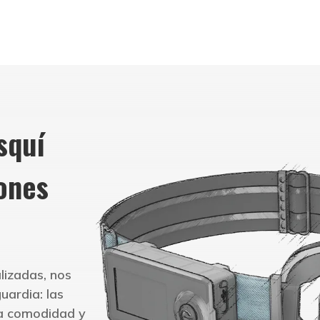
squí
ones
lizadas, nos
uardia: las
la comodidad y