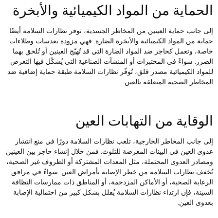
لحماية من المواد الكيميائية والأبخرة
لى جانب حماية العينين من المخاطر الجسدية، توفر نظارات السلامة أيضًا
ماية من المواد الكيميائية والأبخرة الضارة. فهي مزودة بعدسات وطلاءات
اصة، وتعمل كحاجز ضد المواد الضارة التي قد تُهيّج العينين أو تُلحق بهما
لضرر. سواءً في المختبرات أو المنشآت الصناعية التي يُشكّل فيها التعرض
لمواد الكيميائية مصدر قلق، تُوفّر نظارات السلامة طبقة حماية إضافية ضد
لمخاطر الصحية المتعلقة بالعين.
لوقاية من التهابات العين
لى جانب المخاطر الخارجية، تلعب نظارات السلامة دورًا في منع انتشار
دوى العين في البيئات المعرضة للتلوث. فمن خلال إنشاء حاجز بين العينين
مصادر العدوى المحتملة، مثل المعدات المشتركة أو الظروف غير الصحية،
ُخفف نظارات السلامة من خطر الإصابة بأمراض العين. سواءً في مرافق
لرعاية الصحية، أو الأماكن المزدحمة، أو المناطق ذات ممارسات النظافة
لسيئة، فإن ارتداء نظارات السلامة يُقلل بشكل كبير من احتمالية الإصابة
عدوى العين.