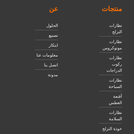
منتجات
عن
نظارات
الحلول
التزلج
تصنيع
نظارات
ابتكار
موتوكروس
معلومات عنا
نظارات
ركوب
اتصل بنا
الدراجات
مدونة
نظارات
السباحة
أقنعة
الغطس
نظارات
السلامة
خوذة التزلج