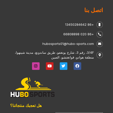
اتصل بنا
+86 13450284642
+86 020 66808898
hubosports01@hubo-sports.com
3/4F، رقم 3، شارع يونغفو، طريق ساندونغ، مدينة شينهوا،
منطقة هوادو، قوانغتشو، الصين
هل تعجبك منتجاتنا؟