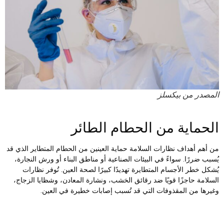
لمصدر من بيكسلز
لحماية من الحطام الطائر
ن أهم أهداف نظارات السلامة حماية العينين من الحطام المتطاير الذي قد
ُسبب ضررًا. سواءً في البيئات الصناعية أو مناطق البناء أو ورش النجارة،
ُشكل خطر الأجسام المتطايرة تهديدًا كبيرًا لصحة العين. تُوفر نظارات
لسلامة حاجزًا قويًا ضد رقائق الخشب، ونشارة المعادن، وشظايا الزجاج،
غيرها من المقذوفات التي قد تُسبب إصابات خطيرة في العين.