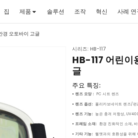
집
제품
솔루션
조작
혁신
사례 연
 안경 오토바이 고글
시리즈: HB-117
HB-117 어린
글
주요 특징:
• 렌즈 모양 :
PC 시트 렌즈
• 렌즈 옵션:
폴리카보네이트 렌즈/편
• 렌즈 기능:
높은 충격 저항성, UV40
• 프레임 소재:
환경 친화적인 소재, 바
• 기타 기능:
헬멧과의 호환성을 위해 