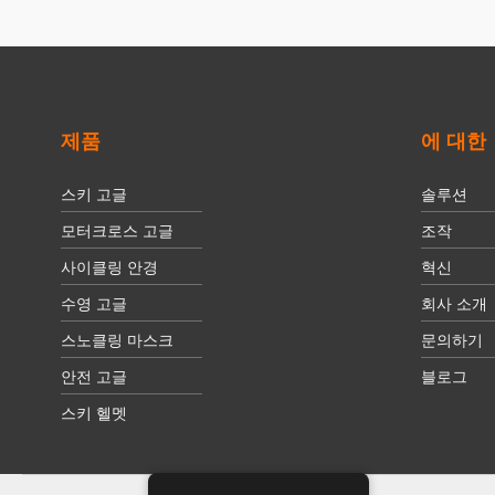
제품
에 대한
스키 고글
솔루션
모터크로스 고글
조작
사이클링 안경
혁신
수영 고글
회사 소개
스노클링 마스크
문의하기
안전 고글
블로그
스키 헬멧