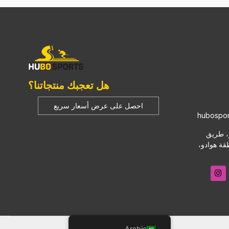
هل تعجبك منتجاتنا؟
احصل على عرض أسعار سريع
hubospor
نغفو، طريق
قة هوادو،
Arabic