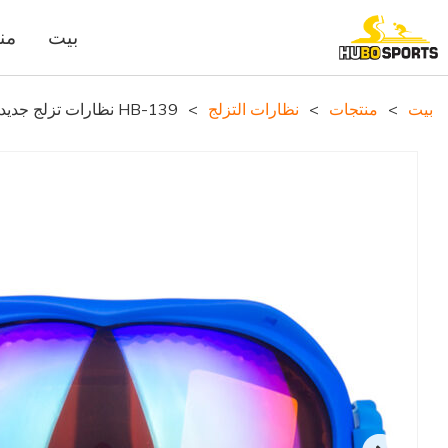
بيت
من
بيت
>
منتجات
>
نظارات التزلج
>
HB-139 نظارات تزلج جديدة أنيقة OEM مخصصة