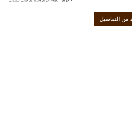
• حزام:
نظام حزام اختياري قابل للتبديل
من التفاصيل