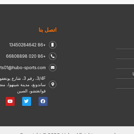
اتصل بنا
+86 13450284642
+86 020 66808898
ts01@hubo-sports.com
3/4F، رقم 3، شارع يو
ساندونغ، مدينة شينهوا، منط
قوانغتشو، الصين