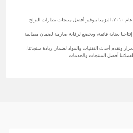
شركة قوانغدونغ هوبو للمنتجات الرياضية المحدودة، شركة متخصصة في تصنيع نظارات التزلج، تقع في منطقة هوادو. منذ تأسيسها عام ٢٠١٠، التزمنا بتوفير أفضل منتجات نظارات التزلج
ى الإنتاج. صُمم خط إنتاجنا بعناية فائقة، ويخضع لرقابة صارمة لضمان مطابقة
ر ونقدم أحدث التقنيات والمواد لضمان ريادة منتجاتنا.
 لعملائنا أفضل المنتجات والخدمات.