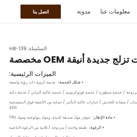
معلومات عنا
مدونة
اتصل بنا
السلسلة: HB-139
الميزات الرئيسية:
• شكل العدسة:
عدسة كروية ذات رؤية واسعة
زدوجة / عدسة متطورة / عدسة فوتوكرومية / عدسة عالية التباين / عدسة ذكية
اب / مضادة للخدش / خيارات عالية التأثير / حماية من الأشعة فوق البنفسجية
400
• مادة الإطار:
تتوفر مواد صديقة للبيئة، ومواد بيولوجية ومواد TPU
• الرغوة:
طبقة واحدة / مزدوجة / ثلاثية من الرغوة الناعمة