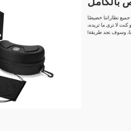
 بالكامل
 جميع نظاراتنا خصيصًا
كنت لا ترى ما تريده،
ا، وسوف نجد طريقة!