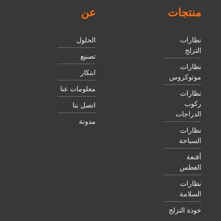
منتجات
عن
نظارات
الحلول
التزلج
تصنيع
نظارات
ابتكار
موتوكروس
معلومات عنا
نظارات
ركوب
اتصل بنا
الدراجات
مدونة
نظارات
السباحة
أقنعة
الغطس
نظارات
السلامة
خوذة التزلج