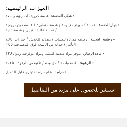
الميزات الرئيسية:
• شكل العدسة:
عدسة كروية ذات رؤية واسعة
• خيار العدسة:
عدسة كمبيوتر مزدوجة / عدسة متطورة / عدسة فوتوكرومية
/ عدسة عالية التباين / عدسة ذكية
• وظيفة العدسة:
وظيفة مضادة للضباب / مضادة للخدش / خيارات عالية
التأثير / حماية من الأشعة فوق البنفسجية 400
• مادة الإطار:
تتوفر مواد صديقة للبيئة، ومواد بيولوجية ومواد TPU
• الرغوة:
طبقة واحدة / مزدوجة / ثلاثية من الرغوة الناعمة
• حزام:
نظام حزام اختياري قابل للتبديل
استشر للحصول على مزيد من التفاصيل