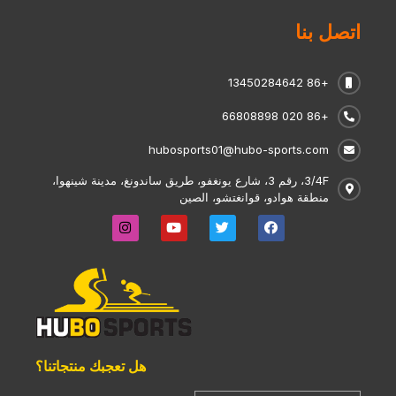
اتصل بنا
+86 13450284642
+86 020 66808898
hubosports01@hubo-sports.com
3/4F، رقم 3، شارع يونغفو، طريق ساندونغ، مدينة شينهوا،
منطقة هوادو، قوانغتشو، الصين
هل تعجبك منتجاتنا؟