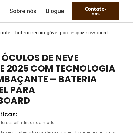
Contate-
o
Sobre nós
Blogue
nos
nte – bateria recarregável para esqui/snowboard
 ÓCULOS DE NEVE
E 2025 COM TECNOLOGIA
MBAÇANTE – BATERIA
EL PARA
BOARD
ticas:
 lentes cilíndricas da moda
 ser combinada com lentes aquecidas e lentes normais