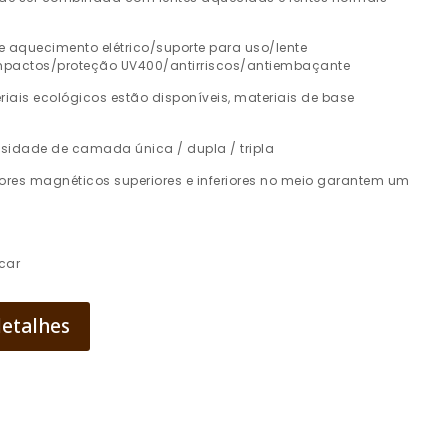
 aquecimento elétrico/suporte para uso/lente
impactos/proteção UV400/antirriscos/antiembaçante
riais ecológicos estão disponíveis, materiais de base
sidade de camada única / dupla / tripla
ores magnéticos superiores e inferiores no meio garantem um
ocar
detalhes