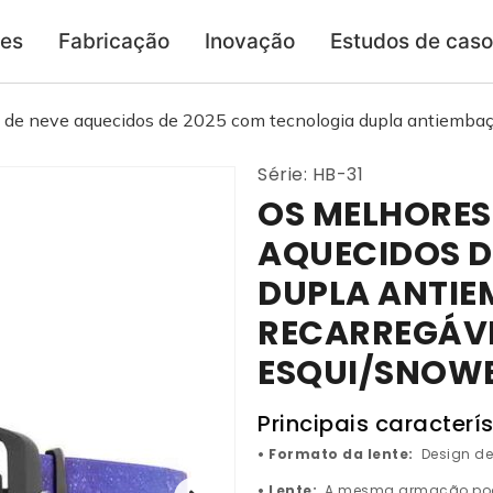
ões
Fabricação
Inovação
Estudos de cas
 de neve aquecidos de 2025 com tecnologia dupla antiembaça
Série: HB-31
OS MELHORES
AQUECIDOS D
DUPLA ANTIE
RECARREGÁV
ESQUI/SNOW
Principais caracterís
• Formato da lente:
Design de
• Lente:
A mesma armação pode