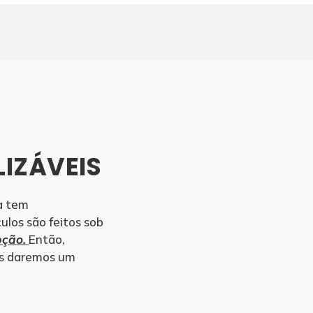
IZÁVEIS
a tem
ulos são feitos sob
pção.
Então,
ós daremos um