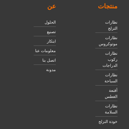
منتجات
عن
نظارات
الحلول
التزلج
تصنيع
نظارات
ابتكار
موتوكروس
معلومات عنا
نظارات
ركوب
اتصل بنا
الدراجات
مدونة
نظارات
السباحة
أقنعة
الغطس
نظارات
السلامة
خوذة التزلج