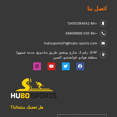
اتصل بنا
+86 13450284642
+86 020 66808898
hubosports01@hubo-sports.com
3/4F، رقم 3، شارع يونغفو، طريق ساندونغ، مدينة شينهوا،
منطقة هوادو، قوانغتشو، الصين
هل تعجبك منتجاتنا؟