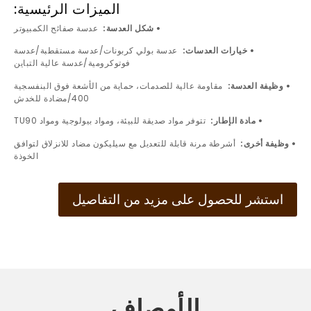
الميزات الرئيسية:
• شكل العدسة:
عدسة صفائح الكمبيوتر
• خيارات العدسات:
عدسة بولي كربونات/عدسة مستقطبة/عدسة
فوتوكرومية/عدسة عالية التباين
• وظيفة العدسة:
مقاومة عالية للصدمات، حماية من الأشعة فوق البنفسجية
400/مضادة للخدش
• مادة الإطار:
تتوفر مواد صديقة للبيئة، ومواد بيولوجية ومواد TU90
• وظيفة أخرى:
أشرطة مرنة قابلة للتعديل مع سيليكون مضاد للانزلاق لتوافق
الخوذة
استشر للحصول على مزيد من التفاصيل
الأوصاف