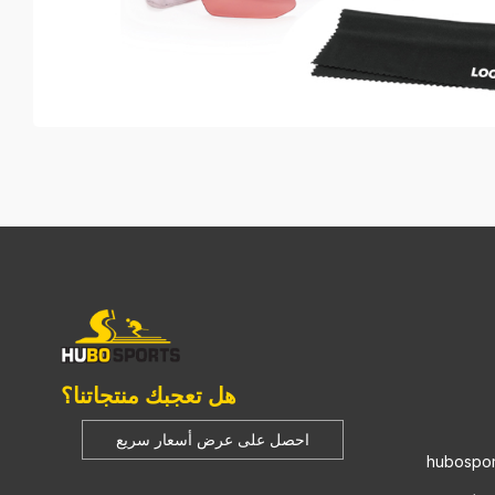
هل تعجبك منتجاتنا؟
احصل على عرض أسعار سريع
hubospor