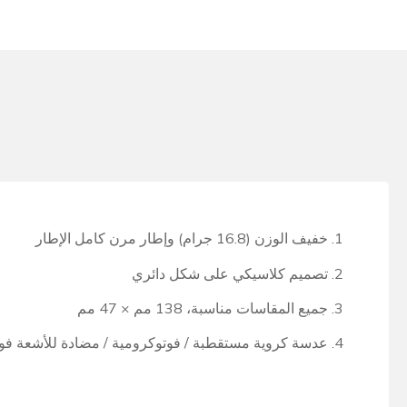
1. خفيف الوزن (16.8 جرام) وإطار مرن كامل الإطار
2. تصميم كلاسيكي على شكل دائري
3. جميع المقاسات مناسبة، 138 مم × 47 مم
4. عدسة كروية مستقطبة / فوتوكرومية / مضادة للأشعة فوق البنفسجية متوفرة، مادة العدسة PC / TR90