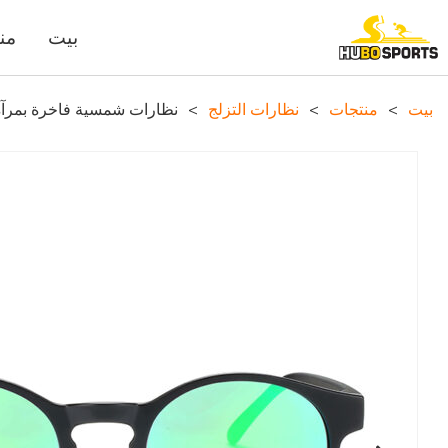
بيت
من
بيت
>
منتجات
>
نظارات التزلج
>
نظارات شمسية فاخرة بمرآة موديل 541 - إطار رياضي خفيف الو