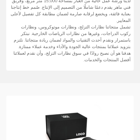
لدينا ورشة عمل خالية من الغبار بمساحة 15,000 متر مربع، وفريق
فني ماهر يقدم دعمًا شاملًا من التصميم إلى الإنتاج. صُمم خط إنتاجنا
بعناية فائقة، ويخضع لرقابة صارمة لضمان مطابقة كل تفصيل لأعلى
المعايير.
تشمل منتجاتنا نظارات التزلج، ونظارات موتوكروس، ونظارات
ركوب الدراجات، وغيرها من نظارات الرياضات الخارجية. نبتكر
باستمرار ونقدم أحدث التقنيات والمواد لضمان ريادة منتجاتنا. نلتزم
بتزويد عملائنا بمنتجات عالية الجودة والأداء وخدمة عملاء ممتازة.
هدفنا هو أن نصبح روادًا في سوق نظارات التزلج، وأن نقدم لعملائنا
أفضل المنتجات والخدمات.