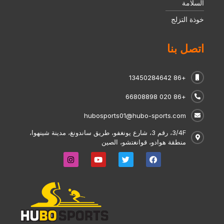
السلامة
خوذة التزلج
اتصل بنا
+86 13450284642
+86 020 66808898
hubosports01@hubo-sports.com
3/4F، رقم 3، شارع يونغفو، طريق ساندونغ، مدينة شينهوا،
منطقة هوادو، قوانغتشو، الصين