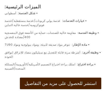
الميزات الرئيسية:
• شكل العدسة:
أسطواني
• خيارات العدسات:
عدسة بولي كربونات/عدسة مستقطبة/عدسة
فوتوكرومية/عدسة عالية التباين
• وظيفة العدسة:
مقاومة عالية للصدمات، حماية من الأشعة فوق البنفسجية
400/مضادة للخدش
• مادة الإطار:
تتوفر مواد صديقة للبيئة، ومواد بيولوجية ومواد TU90
• وظيفة أخرى:
أشرطة مرنة قابلة للتعديل مع سيليكون مضاد للانزلاق لتوافق
الخوذة
• براءة اختراع:
امتلك براءة اختراع التصميم الأمريكية/الأوروبية/المملكة
المتحدة/الصينية
استشر للحصول على مزيد من التفاصيل