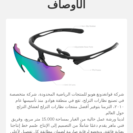
الأوصاف
شركة قوانغدونغ هوبو للمنتجات الرياضية المحدودة، شركة متخصصة
في تصنيع نظارات التزلج، تقع في منطقة هوادو. منذ تأسيسها عام
٢٠١٠، التزمنا بتوفير أفضل منتجات نظارات التزلج لعشاق التزلج
حول العالم.
لدينا ورشة عمل خالية من الغبار بمساحة 15,000 متر مربع، وفريق
فني ماهر يقدم دعمًا شاملًا من التصميم إلى الإنتاج. صُمم خط إنتاجنا
بعناية فائقة، ويخضع لرقابة صارمة لضمان مطابقة كل تفصيل لأعلى