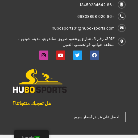
+86 13450284642
+86 020 66808898
hubosports01@hubo-sports.com
3/4F، رقم 3، شارع يونغفو، طريق ساندونغ، مدينة شينهوا،
منطقة هوادو، قوانغتشو، الصين
هل تعجبك منتجاتنا؟
احصل على عرض أسعار سريع
Arabic