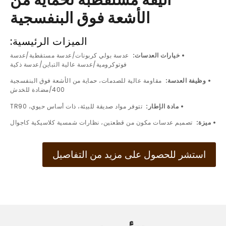
أنيقة مستقطبة لحماية من
الأشعة فوق البنفسجية
الميزات الرئيسية:
• خيارات العدسات:
عدسة بولي كربونات/عدسة مستقطبة/عدسة
فوتوكرومية/عدسة عالية التباين/عدسة ذكية
• وظيفة العدسة:
مقاومة عالية للصدمات، حماية من الأشعة فوق البنفسجية
400/مضادة للخدش
• مادة الإطار:
تتوفر مواد صديقة للبيئة، ذات أساس حيوي، TR90
• ميزة:
تصميم عدسات مكون من قطعتين، نظارات شمسية كلاسيكية كاجوال
استشر للحصول على مزيد من التفاصيل