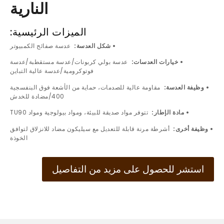
النارية
الميزات الرئيسية:
• شكل العدسة:
عدسة صفائح الكمبيوتر
• خيارات العدسات:
عدسة بولي كربونات/عدسة مستقطبة/عدسة
فوتوكرومية/عدسة عالية التباين
• وظيفة العدسة:
مقاومة عالية للصدمات، حماية من الأشعة فوق البنفسجية
400/مضادة للخدش
• مادة الإطار:
تتوفر مواد صديقة للبيئة، ومواد بيولوجية ومواد TU90
• وظيفة أخرى:
أشرطة مرنة قابلة للتعديل مع سيليكون مضاد للانزلاق لتوافق
الخوذة
استشر للحصول على مزيد من التفاصيل