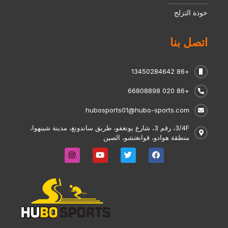
خوذة التزلج
اتصل بنا
+86 13450284642
+86 020 66808898
hubosports01@hubo-sports.com
3/4F، رقم 3، شارع يونغفو، طريق ساندونغ، مدينة شينهوا،
منطقة هوادو، قوانغتشو، الصين