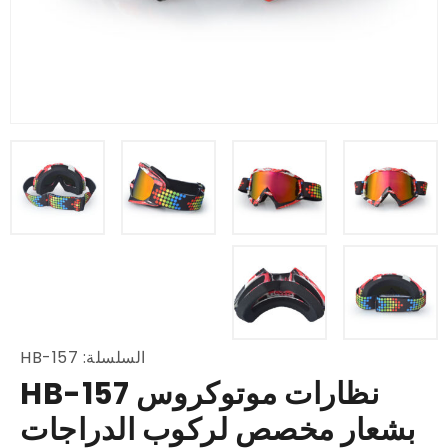
السلسلة: HB-157
نظارات موتوكروس HB-157
بشعار مخصص لركوب الدراجات