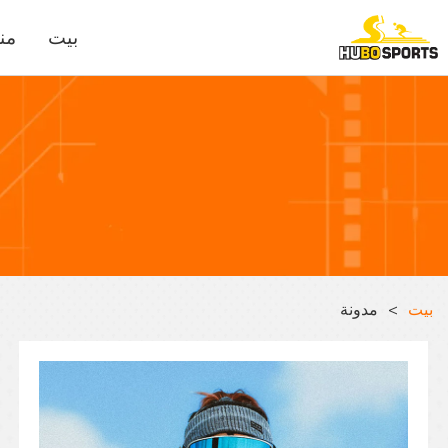
بيت
من
بيت
>
مدونة