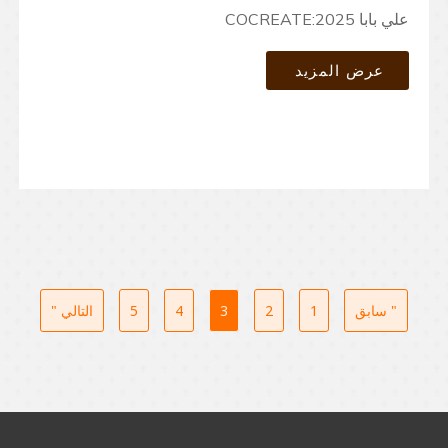
علي بابا COCREATE:2025
عرض المزيد
" سابق
1
2
3
4
5
التالي "